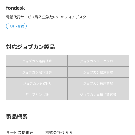
fondesk
電話代行サービス導入企業数No.1のフォンデス
人事・労務
対応ジョブカン製品
ジョブカン経費精算
ジョブカンワークフロー
ジョブカン給与計算
ジョブカン勤怠管理
ジョブカン労務HR
ジョブカン採用管理
ジョブカン会計
ジョブカン見積／請求書
製品概要
サービス提供元
株式会社うるる